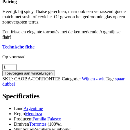
Pairing
Heerlijk bij spicy Thaise gerechten, maar ook een verrassend goede
match met sushi of ceviche. Of gewoon het gedroomde glas op een
zonovergoten terras.
Een frisse en elegante torrontés met de kenmerkende Argentijnse
flair!
Technische fiche
Op voorraad
Familia
Falasco
Toevoegen aan winkelwagen
Caoba
SKU:
CAOBA-TORRONTES
Categorie:
Wijnen - wit
Tag:
spaar
Torrontes
dubbel
2023
aantal
Specificaties
Land
Argentinië
Regio
Mendoza
Producent
Familia Falasco
Druiven
Torrontes
(100%),
Wijnbouw
Reguliere wijnbouw