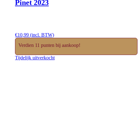
Pinet 2023
€
10,99
(incl. BTW)
Verdien 11 punten bij aankoop!
Tijdelijk uitverkocht