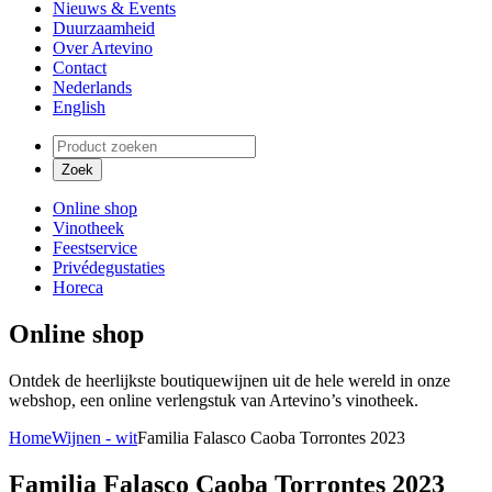
Nieuws & Events
Duurzaamheid
Over Artevino
Contact
Nederlands
English
Online shop
Vinotheek
Feestservice
Privédegustaties
Horeca
Online shop
Ontdek de heerlijkste boutiquewijnen uit de hele wereld in onze
webshop, een online verlengstuk van Artevino’s vinotheek.
Home
Wijnen - wit
Familia Falasco Caoba Torrontes 2023
Familia Falasco Caoba Torrontes 2023