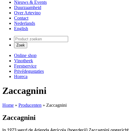
Nieuws & Events
Duurzaamheid
Over Artevino
Contact
Nederlands
English
Online shop
Vinotheek
Feestservice
Privédegustaties
Horeca
Zaccagnini
Home
»
Producenten
»
Zaccagnini
Zaccagnini
In 1973 werd de Azienda Agricola (boerderij) Zaccagnini opgericht