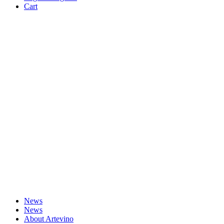
Cart
News
News
About Artevino